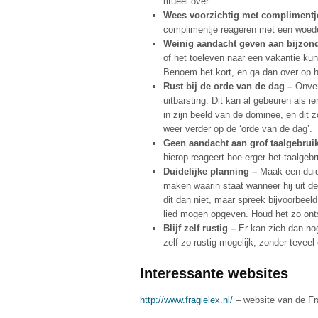
ritueel over.
Wees voorzichtig met complimentj
complimentje reageren met een woed
Weinig aandacht geven aan bijzo
of het toeleven naar een vakantie kun
Benoem het kort, en ga dan over op h
Rust bij de orde van de dag –
Onver
uitbarsting. Dit kan al gebeuren als 
in zijn beeld van de dominee, en dit 
weer verder op de ‘orde van de dag’.
Geen aandacht aan grof taalgebrui
hierop reageert hoe erger het taalgeb
Duidelijke planning –
Maak een duide
maken waarin staat wanneer hij uit de
dit dan niet, maar spreek bijvoorbeel
lied mogen opgeven. Houd het zo ontsp
Blijf zelf rustig –
Er kan zich dan no
zelf zo rustig mogelijk, zonder teveel 
Interessante websites
http://www.fragielex.nl/
– website van de Fra