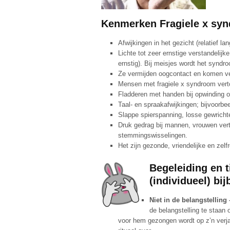
Kenmerken Fragiele x sy
Afwijkingen in het gezicht (relatief la
Lichte tot zeer ernstige verstandelijk
ernstig). Bij meisjes wordt het syndro
Ze vermijden oogcontact en komen ve
Mensen met fragiele x syndroom vert
Fladderen met handen bij opwinding o
Taal- en spraakafwijkingen; bijvoorb
Slappe spierspanning, losse gewricht
Druk gedrag bij mannen, vrouwen vert
stemmingswisselingen.
Het zijn gezonde, vriendelijke en ze
Begeleiding en 
(individueel) bi
Niet in de belangstelling
de belangstelling te staan 
voor hem gezongen wordt op z’n verja