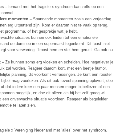
es –
Iemand met het fragiele x syndroom kan zelfs op een
eaanval.
ndere momenten –
Spannende momenten zoals een verjaardag
nen erg uitputtend zijn. Kom er daarom niet te vaak op terug.
et programma, of het gesprekje wat je hebt.
wachte situaties kunnen ook leiden tot een emotionele
iemand de dominee in een supermarkt tegenkomt. Dit ‘past’ niet
zorgt voor verwarring. Troost hem en stel hem gerust. Ga ook nu
k –
Ze kunnen soms erg vloeken en schelden. Hoe negatiever je
ruik zal worden. Reageer daarom kort, met een beetje humor.
lijke planning, dit voorkomt verrassingen. Je kunt een rooster
 bijbel mag voorlezen. Als dit ook teveel spanning oplevert, doe
d af dat iedere keer een paar mensen mogen bijbellezen of een
annen mogelijk, en doe dit alleen als hij het zelf graag wil.
g een onverwachte situatie voordoen. Reageer als begeleider
emotie te laten zien.
giele x Vereniging Nederland met ‘alles’ over het syndroom.