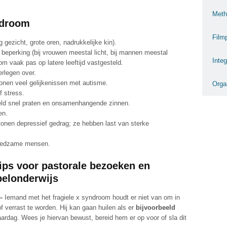
Meth
ndroom
Film
ng gezicht, grote oren, nadrukkelijke kin).
e beperking (bij vrouwen meestal licht, bij mannen meestal
Inte
om vaak pas op latere leeftijd vastgesteld.
rlegen over.
onen veel gelijkenissen met autisme.
Orga
f stress.
eeld snel praten en onsamenhangende zinnen.
en.
onen depressief gedrag; ze hebben last van sterke
lfredzame mensen.
tips voor pastorale bezoeken en
jbelonderwijs
 –
Iemand met het fragiele x syndroom houdt er niet van om in
of verrast te worden. Hij kan gaan huilen als er
bijvoorbeeld
ardag. Wees je hiervan bewust, bereid hem er op voor of sla dit