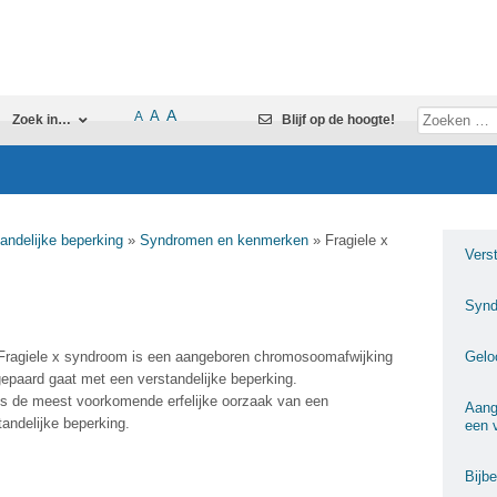
A
A
A
Zoek in…
Blijf op de hoogte!
andelijke beperking
»
Syndromen en kenmerken
»
Fragiele x
Vers
Synd
Fragiele x syndroom is een aangeboren chromosoomafwijking
Gelo
gepaard gaat met een verstandelijke beperking.
is de meest voorkomende erfelijke oorzaak van een
Aang
tandelijke beperking.
een 
Bijb