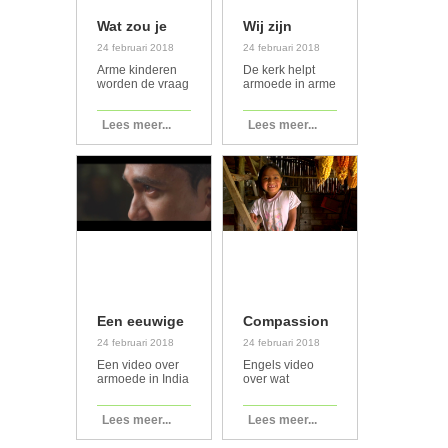
Wat zou je
Wij zijn
aan God
Compassion
24 februari 2018
24 februari 2018
vragen?
– Armoede
Arme kinderen
De kerk helpt
worden de vraag
armoede in arme
gesteld wat ze
landen.
aan God zouden
Compassion zet
Lees meer...
Lees meer...
vragen als ze de
zich hiervoor in.
kans kregen....
Compassion is
de partner van
de kerk....
Een eeuwige
Compassion
impact –
– Wat is
24 februari 2018
24 februari 2018
Compassion
armoede?
Een video over
Engels video
armoede in India
over wat
van
armoede is.
Compassion....
Armoede is hoop
Lees meer...
Lees meer...
en moet opgelost
worden in de