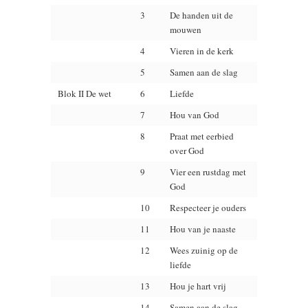
3
De handen uit de
mouwen
4
Vieren in de kerk
5
Samen aan de slag
Blok II De wet
6
Liefde
7
Hou van God
8
Praat met eerbied
over God
9
Vier een rustdag met
God
10
Respecteer je ouders
11
Hou van je naaste
12
Wees zuinig op de
liefde
13
Hou je hart vrij
14
Samen aan de slag