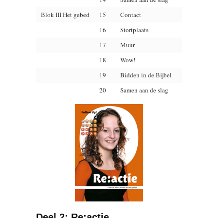
Blok III Het gebed
15
Contact
16
Stortplaats
17
Muur
18
Wow!
19
Bidden in de Bijbel
20
Samen aan de slag
Deel 2: Re:actie