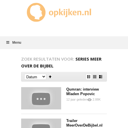
Menu
ZOEK RESULTATEN VOOR:
SERIES MEER
OVER DE BIJBEL
Qumran: interview
Mladen Popovic
12 jaar geleden
2.88K
0
0
Trailer
MeerOverDeBijbel.nl