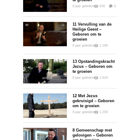
8 jaar geleden
630
0
0
11 Vervulling van de
Heilige Geest –
Geboren om te
groeien
8 jaar geleden
1.19K
0
0
13 Opstandingskracht
Jezus – Geboren om
te groeien
8 jaar geleden
1.81K
0
0
12 Met Jezus
gekruisigd – Geboren
om te groeien
8 jaar geleden
1.25K
0
0
8 Gemeenschap met
gelovigen – Geboren