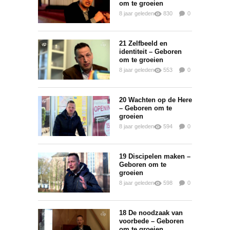
om te groeien
8 jaar geleden
830
0
0
21 Zelfbeeld en
identiteit – Geboren
om te groeien
8 jaar geleden
553
0
0
20 Wachten op de Here
– Geboren om te
groeien
8 jaar geleden
594
0
0
19 Discipelen maken –
Geboren om te
groeien
8 jaar geleden
598
0
0
18 De noodzaak van
voorbede – Geboren
om te groeien