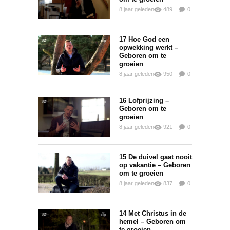
8 jaar geleden
489
0
0
17 Hoe God een
opwekking werkt –
Geboren om te
groeien
8 jaar geleden
950
0
0
16 Lofprijzing –
Geboren om te
groeien
8 jaar geleden
921
0
0
15 De duivel gaat nooit
op vakantie – Geboren
om te groeien
8 jaar geleden
837
0
0
14 Met Christus in de
hemel – Geboren om
te groeien