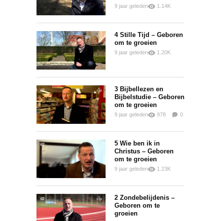
9 jaar geleden
1.14K
0
0
4 Stille Tijd – Geboren
om te groeien
9 jaar geleden
1.20K
0
0
3 Bijbellezen en
Bijbelstudie – Geboren
om te groeien
9 jaar geleden
978
0
0
5 Wie ben ik in
Christus – Geboren
om te groeien
9 jaar geleden
1.23K
0
0
2 Zondebelijdenis –
Geboren om te
groeien