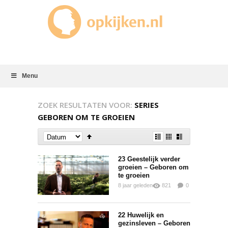
Menu
ZOEK RESULTATEN VOOR:
SERIES
GEBOREN OM TE GROEIEN
23 Geestelijk verder
groeien – Geboren om
te groeien
8 jaar geleden
821
0
0
22 Huwelijk en
gezinsleven – Geboren