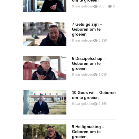
om te groeien
9 jaar geleden
955
0
0
7 Getuige zijn –
Geboren om te
groeien
9 jaar geleden
1.19K
0
0
6 Discipelschap –
Geboren om te
groeien
9 jaar geleden
1.08K
0
0
10 Gods wil – Geboren
om te groeien
9 jaar geleden
1.16K
0
0
9 Heiligmaking –
Geboren om te
groeien