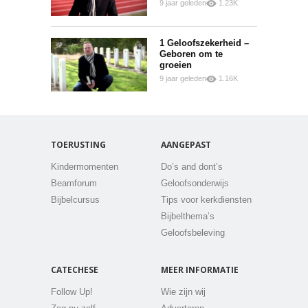
9 jaar geleden
1.23K
0
0
1 Geloofszekerheid –
Geboren om te
groeien
9 jaar geleden
1.16K
0
0
TOERUSTING
AANGEPAST
Kindermomenten
Do’s and dont’s
Beamforum
Geloofsonderwijs
Bijbelcursus
Tips voor kerkdiensten
Bijbelthema’s
Geloofsbeleving
CATECHESE
MEER INFORMATIE
Follow Up!
Wie zijn wij