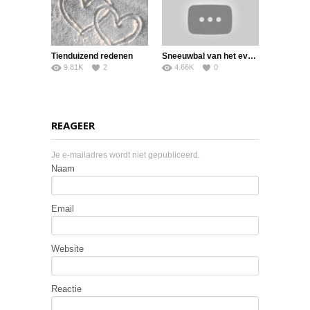
Tienduizend redenen
Sneeuwbal van het evangelie
9.81K
2
4.66K
0
REAGEER
Je e-mailadres wordt niet gepubliceerd.
Naam
Email
Website
Reactie