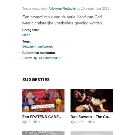
Toegevoegd door
follow-up Redactie
op 10 september 2013
Een promofilmpje van de serie
Hand van God
waarin christelijke voetballers gevolgd worden.
Categorie:
Meer
Tags:
Getuigen
,
Leefwereld
Catechese methode:
Follow Up D4 Hoofdstuk 15
SUGGESTIES
Een PRATEND CADEAU?! | SuperKids Online
Dan Stevers – The Cost of Discipleship
0
0
2.46K
0