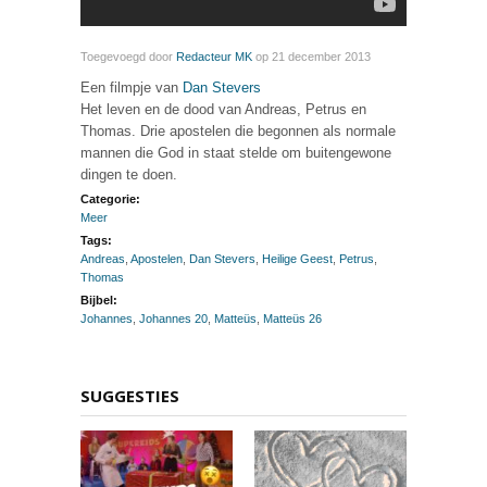
Toegevoegd door
Redacteur MK
op 21 december 2013
Een filmpje van
Dan Stevers
Het leven en de dood van Andreas, Petrus en
Thomas. Drie apostelen die begonnen als normale
mannen die God in staat stelde om buitengewone
dingen te doen.
Categorie:
Meer
Tags:
Andreas
,
Apostelen
,
Dan Stevers
,
Heilige Geest
,
Petrus
,
Thomas
Bijbel:
Johannes
,
Johannes 20
,
Matteüs
,
Matteüs 26
SUGGESTIES