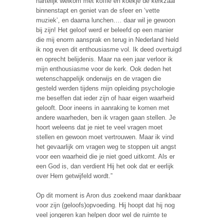
hartelijk welkom met koffie en koekje de kerkzaal
binnenstapt en geniet van de sfeer en ‘vette
muziek’, en daarna lunchen…. daar wil je gewoon
bij zijn! Het geloof werd er beleefd op een manier
die mij enorm aansprak en terug in Nederland hield
ik nog even dit enthousiasme vol. Ik deed overtuigd
en oprecht belijdenis. Maar na een jaar verloor ik
mijn enthousiasme voor de kerk. Ook deden het
wetenschappelijk onderwijs en de vragen die
gesteld werden tijdens mijn opleiding psychologie
me beseffen dat ieder zijn of haar eigen waarheid
gelooft. Door ineens in aanraking te komen met
andere waarheden, ben ik vragen gaan stellen. Je
hoort weleens dat je niet te veel vragen moet
stellen en gewoon moet vertrouwen. Maar ik vind
het gevaarlijk om vragen weg te stoppen uit angst
voor een waarheid die je niet goed uitkomt. Als er
een God is, dan verdient Hij het ook dat er eerlijk
over Hem getwijfeld wordt.”
Op dit moment is Aron dus zoekend maar dankbaar
voor zijn (geloofs)opvoeding. Hij hoopt dat hij nog
veel jongeren kan helpen door wel de ruimte te