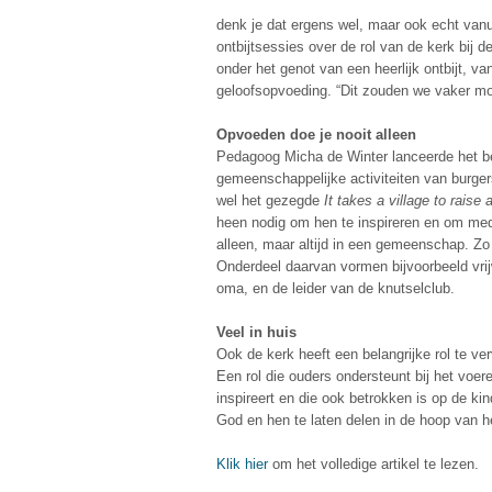
denk je dat ergens wel, maar ook echt vanu
ontbijtsessies over de rol van de kerk bij
onder het genot van een heerlijk ontbijt, va
geloofsopvoeding. “Dit zouden we vaker mo
Opvoeden doe je nooit alleen
Pedagoog Micha de Winter lanceerde het be
gemeenschappelijke activiteiten van burger
wel het gezegde
It takes a village to raise 
heen nodig om hen te inspireren en om med
alleen, maar altijd in een gemeenschap. Z
Onderdeel daarvan vormen bijvoorbeeld vrijw
oma, en de leider van de knutselclub.
Veel in huis
Ook de kerk heeft een belangrijke rol te 
Een rol die ouders ondersteunt bij het voe
inspireert en die ook betrokken is op de ki
God en hen te laten delen in de hoop van he
Klik hier
om het volledige artikel te lezen.