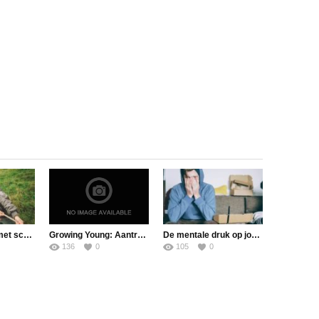
Samenwerken met scholen doe je zo
Growing Young: Aantrekkelijk kerk-zijn met jongeren
De mentale druk op jongeren lijkt toe te nemen
136
0
105
0