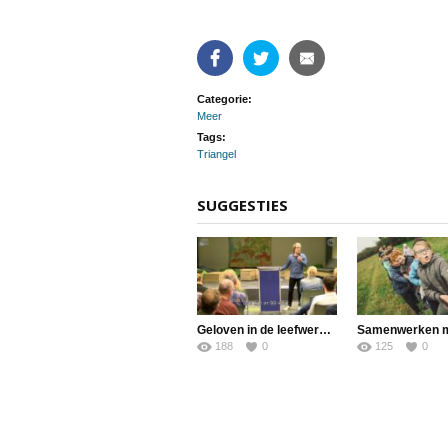
Facebook
Twitter
Email
Categorie:
Meer
Tags:
Triangel
SUGGESTIES
Geloven in de leefwereld van jongeren – door Corjan Matsinger
188
0
125
0