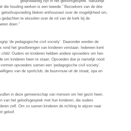
gelijkwaardig zijn in het geloofsgesprek. Natuurlijk
it die houding werken is een tweede.” Bezoekers van de drie
 de geloofsopvoeding bleken enthousiast over de mogelijkheid om,
n gedachten te wisselen over de rol van de kerk bij de
eten doen.”
grip ‘de pedagogische civil society’. Daaronder worden de
s rond het grootbrengen van kinderen verstaan. Iedereen kent
a child
. Ouders en kinderen hebben andere opvoeders om hen
e om kinderen heen te staan. Opvoeden doe je namelijk nooit
o vormen opvoeders samen een ‘pedagogische civil society’.
illigers van de sportclub, de buurvrouw uit de straat, opa en
vervullen in deze gemeenschap van mensen om het gezin heen.
ren van het geloofsgesprek met hun kinderen, die ouders
nderen zelf. Om zo samen kinderen de richting te wijzen naar
t geloof.