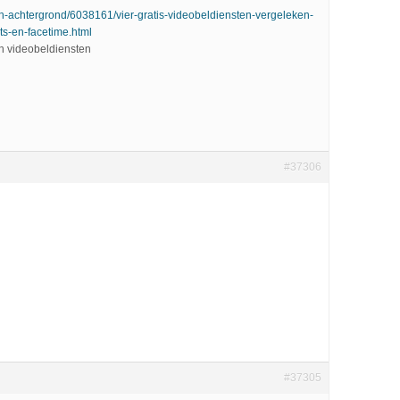
ch-achtergrond/6038161/vier-gratis-videobeldiensten-vergeleken-
s-en-facetime.html
an videobeldiensten
#37306
#37305