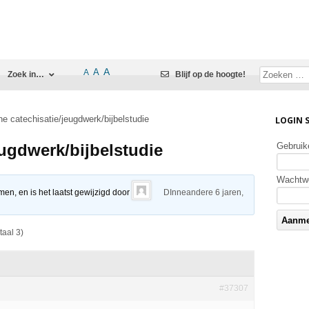
A
A
A
Zoek in…
Blijf op de hoogte!
ne catechisatie/jeugdwerk/bijbelstudie
LOGIN 
eugdwerk/bijbelstudie
Gebruik
Wachtw
men, en is het laatst gewijzigd door
DInneandere
6 jaren,
taal 3)
#37307