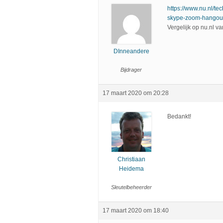
https://www.nu.nl/te
skype-zoom-hangout
Vergelijk op nu.nl v
DInneandere
Bijdrager
17 maart 2020 om 20:28
Bedankt!
Christiaan
Heidema
Sleutelbeheerder
17 maart 2020 om 18:40