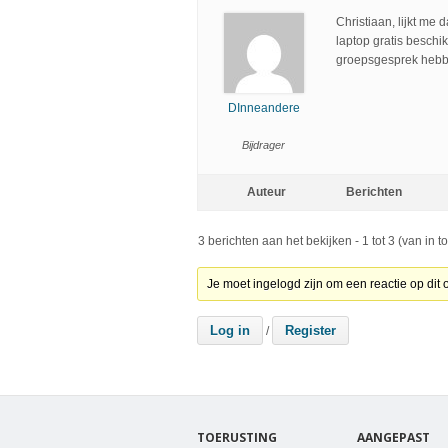
Christiaan, lijkt me 
laptop gratis beschi
groepsgesprek hebb
DInneandere
Bijdrager
Auteur
Berichten
3 berichten aan het bekijken - 1 tot 3 (van in to
Je moet ingelogd zijn om een reactie op dit
Log in
Register
/
TOERUSTING
AANGEPAST