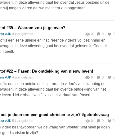
svragen. In deze aflevering gaat het over dat Jezus opstond uit de
n wij mogen vieren dat we met hem zijn opgestaan.
tof #35 – Waarom zou je geloven?
eur AJK
4 jaar geleden
0
0
0
of is een serie unieke en inspirerende video's vol bezinning en
svragen. In deze aflevering gaat het over dat geloven in God het
in geeft.
tof #22 – Pasen: De ontdekking van nieuw leven!
eur AJK
4 jaar geleden
0
0
0
of is een serie unieke en inspirerende video's vol bezinning en
svragen. In deze aflevering gaat het over de ontdekking van het
 leven: Het verhaal van Jezus, het verhaal van Pasen.
oet je doen om een goed christen te zijn? #geloofsvraag
eur AJK
5 jaar geleden
0
0
0
e video beantwoorden we de vraag van Wouter: Wat moet je doen
 goed christen te zijn?