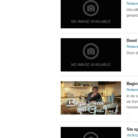
Redact
Het ef
gespro
Dood 
Redact
Door d
Begin
Redact
In de 
de Kam
nieuwe
...
Sta op
VGSU1