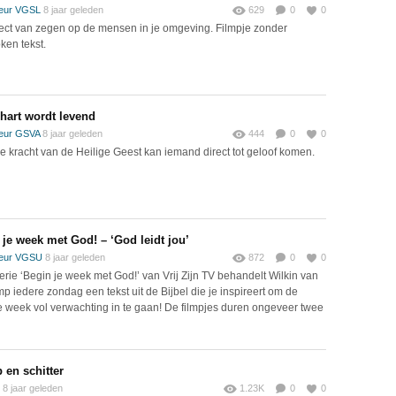
eur VGSL
8 jaar geleden
629
0
0
fect van zegen op de mensen in je omgeving. Filmpje zonder
ken tekst.
hart wordt levend
eur GSVA
8 jaar geleden
444
0
0
e kracht van de Heilige Geest kan iemand direct tot geloof komen.
 je week met God! – ‘God leidt jou’
eur VGSU
8 jaar geleden
872
0
0
serie ‘Begin je week met God!’ van Vrij Zijn TV behandelt Wilkin van
p iedere zondag een tekst uit de Bijbel die je inspireert om de
 week vol verwachting in te gaan! De filmpjes duren ongeveer twee
 en schitter
8 jaar geleden
1.23K
0
0