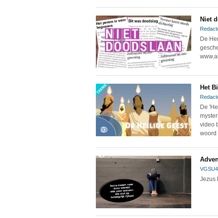
Niet 
Redact
De Her
gesche
www.ab
Het Bi
Redact
De 'Hei
myster
video 
woord "
Adven
VGSU4
Jezus 