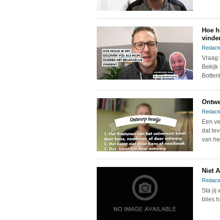
Hoe h
vinde
Redact
Vraag:
Bekijk
Botten
Ontwe
Redact
Een ve
dat le
van he
Niet 
Redact
Sta ji
blies 