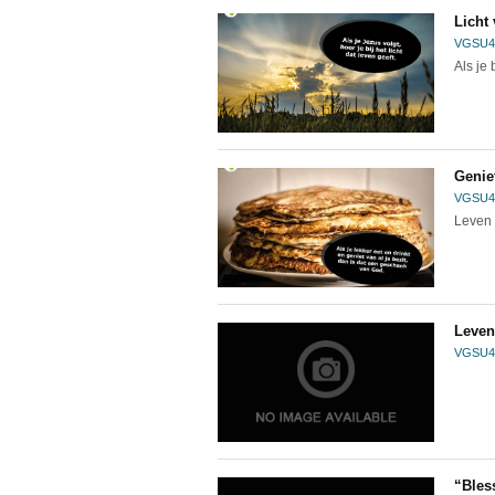
Licht
VGSU4
Als je 
Genie
VGSU4
Leven 
Leven
VGSU4
“Bles