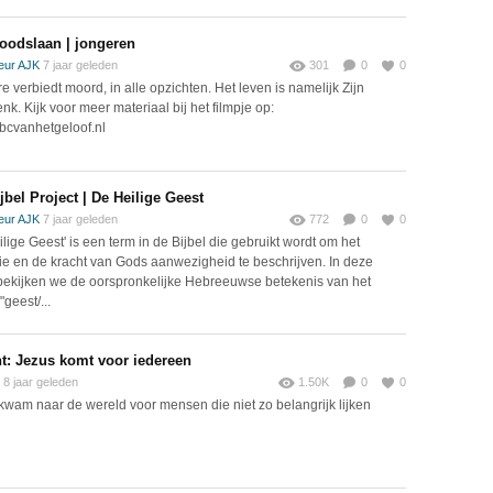
doodslaan | jongeren
eur AJK
7 jaar geleden
301
0
0
e verbiedt moord, in alle opzichten. Het leven is namelijk Zijn
nk. Kijk voor meer materiaal bij het filmpje op:
cvanhetgeloof.nl
jbel Project | De Heilige Geest
eur AJK
7 jaar geleden
772
0
0
lige Geest' is een term in de Bijbel die gebruikt wordt om het
ie en de kracht van Gods aanwezigheid te beschrijven. In deze
bekijken we de oorspronkelijke Hebreeuwse betekenis van het
geest/...
t: Jezus komt voor iedereen
8 jaar geleden
1.50K
0
0
kwam naar de wereld voor mensen die niet zo belangrijk lijken