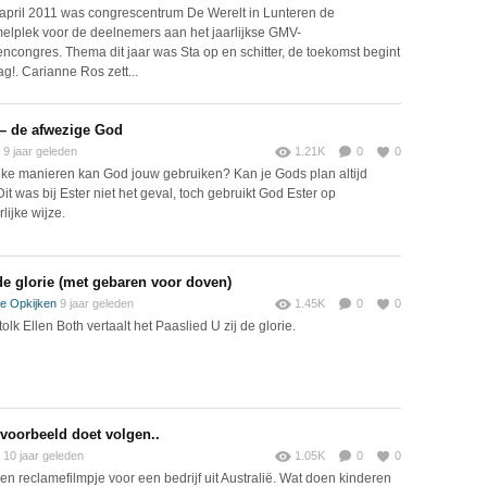
april 2011 was congrescentrum De Werelt in Lunteren de
elplek voor de deelnemers aan het jaarlijkse GMV-
ncongres. Thema dit jaar was Sta op en schitter, de toekomst begint
g!. Carianne Ros zett...
 – de afwezige God
9 jaar geleden
1.21K
0
0
ke manieren kan God jouw gebruiken? Kan je Gods plan altijd
it was bij Ester niet het geval, toch gebruikt God Ester op
lijke wijze.
 de glorie (met gebaren voor doven)
e Opkijken
9 jaar geleden
1.45K
0
0
lk Ellen Both vertaalt het Paaslied U zij de glorie.
voorbeeld doet volgen..
10 jaar geleden
1.05K
0
0
 een reclamefilmpje voor een bedrijf uit Australië. Wat doen kinderen