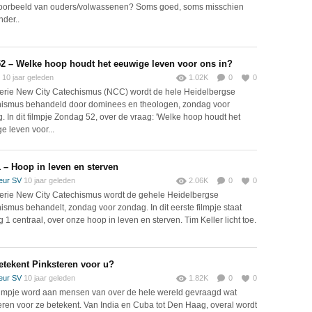
oorbeeld van ouders/volwassenen? Soms goed, soms misschien
nder..
2 – Welke hoop houdt het eeuwige leven voor ons in?
10 jaar geleden
1.02K
0
0
serie New City Catechismus (NCC) wordt de hele Heidelbergse
ismus behandeld door dominees en theologen, zondag voor
. In dit filmpje Zondag 52, over de vraag: 'Welke hoop houdt het
e leven voor...
 – Hoop in leven en sterven
eur SV
10 jaar geleden
2.06K
0
0
serie New City Catechismus wordt de gehele Heidelbergse
ismus behandelt, zondag voor zondag. In dit eerste filmpje staat
 1 centraal, over onze hoop in leven en sterven. Tim Keller licht toe.
etekent Pinksteren voor u?
eur SV
10 jaar geleden
1.82K
0
0
 filmpje word aan mensen van over de hele wereld gevraagd wat
eren voor ze betekent. Van India en Cuba tot Den Haag, overal wordt