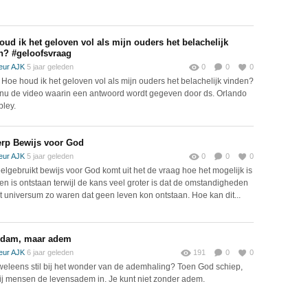
oud ik het geloven vol als mijn ouders het belachelijk
n? #geloofsvraag​
eur AJK
5 jaar geleden
0
0
0
 Hoe houd ik het geloven vol als mijn ouders het belachelijk vinden?
 nu de video waarin een antwoord wordt gegeven door ds. Orlando
bley.
rp Bewijs voor God
eur AJK
5 jaar geleden
0
0
0
elgebruikt bewijs voor God komt uit het de vraag hoe het mogelijk is
ven is ontstaan terwijl de kans veel groter is dat de omstandigheden
t universum zo waren dat geen leven kon ontstaan. Hoe kan dit...
Adam, maar adem
eur AJK
6 jaar geleden
191
0
0
j weleens stil bij het wonder van de ademhaling? Toen God schiep,
hij mensen de levensadem in. Je kunt niet zonder adem.