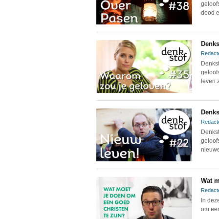
geloof
dood e
Denks
Redact
Denkst
geloof
leven z
Denks
Redact
Denkst
geloof
nieuwe
Wat m
Redact
In dez
om een