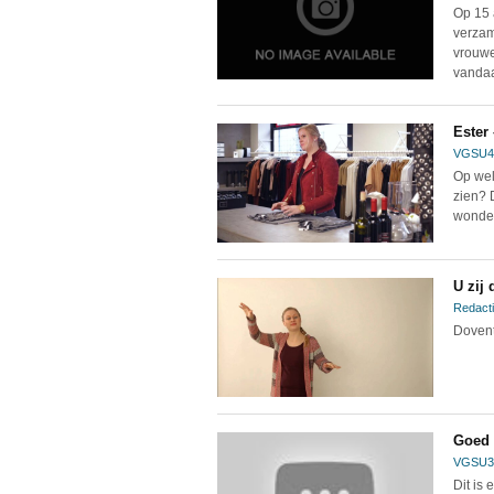
Op 15 
verzam
vrouwe
vandaa
Ester
VGSU4
Op wel
zien? D
wonder
U zij
Redacti
Dovento
Goed 
VGSU3
Dit is