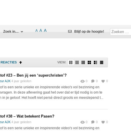
A
A
A
Zoek in…
Blijf op de hoogte!
REACTIES
VIEW:
of #23 – Ben jij een ‘superchristen’?
eur AJK
4 jaar geleden
0
0
0
of is een serie unieke en inspirerende video's vol bezinning en
vragen. In deze aflevering gaat het over dat er tijd nodig is om te
 in je geloof. Het hoeft niet persé direct groots en meeslepend t...
tof #38 – Wat betekent Pasen?
eur AJK
4 jaar geleden
0
0
0
of is een serie unieke en inspirerende video's vol bezinning en