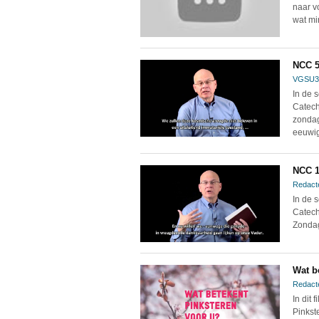
naar v
wat mi
NCC 5
VGSU3
In de 
Catech
zondag
eeuwig
NCC 1
Redact
In de 
Catech
Zondag
Wat b
Redact
In dit
Pinkst