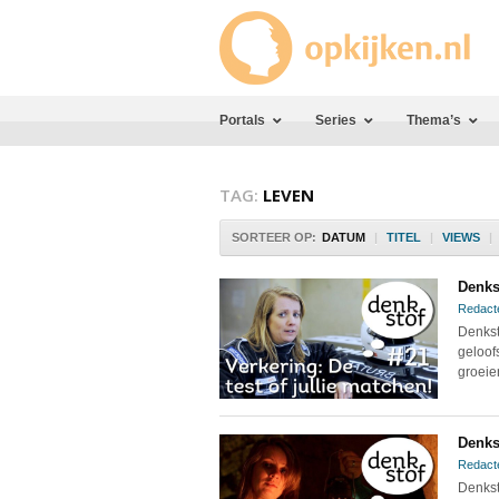
Portals
Series
Thema’s
TAG:
LEVEN
SORTEER OP:
DATUM
|
TITEL
|
VIEWS
|
Denkst
Redact
Denkst
geloofs
groeien
Denks
Redact
Denkst