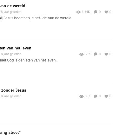
 van de wereld
8 jaar geleden
1.14K
0
0
bij Jezus hoort ben je het licht van de wereld.
ten van het leven
8 jaar geleden
587
0
0
met God is genieten van het leven.
 zonder Jezus
8 jaar geleden
657
0
0
sing street”