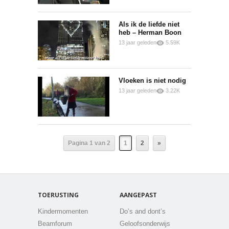
0
0
Als ik de liefde niet
heb – Herman Boon
13 jaar geleden
5.59K
0
0
Vloeken is niet nodig
13 jaar geleden
3.22K
0
0
Pagina 1 van 2
1
2
»
TOERUSTING
AANGEPAST
Kindermomenten
Do’s and dont’s
Beamforum
Geloofsonderwijs