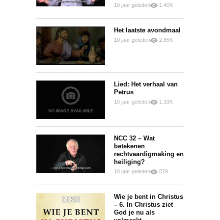
10 jaar geleden
1.40K
0
0
Het laatste avondmaal
10 jaar geleden
2.85K
0
0
Lied: Het verhaal van
Petrus
10 jaar geleden
1.33K
0
0
NCC 32 – Wat
betekenen
rechtvaardigmaking en
heiliging?
10 jaar geleden
879
0
0
Wie je bent in Christus
– 6. In Christus ziet
God je nu als