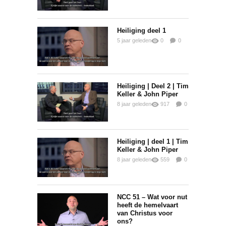
Heiliging deel 1
5 jaar geleden
0
0
0
Heiliging | Deel 2 | Tim
Keller & John Piper
8 jaar geleden
917
0
0
Heiliging | deel 1 | Tim
Keller & John Piper
8 jaar geleden
559
0
0
NCC 51 – Wat voor nut
heeft de hemelvaart
van Christus voor
ons?