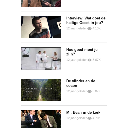
0
0
Interview: Wat doet de
heilige Geest in jou?
12 jaar geleden
4.13K
0
0
Hoe goed moet je
zijn?
12 jaar geleden
3.67K
0
0
De vlinder en de
cocon
12 jaar geleden
5.07K
0
0
Mr. Bean in de kerk
12 jaar geleden
4.70K
0
1