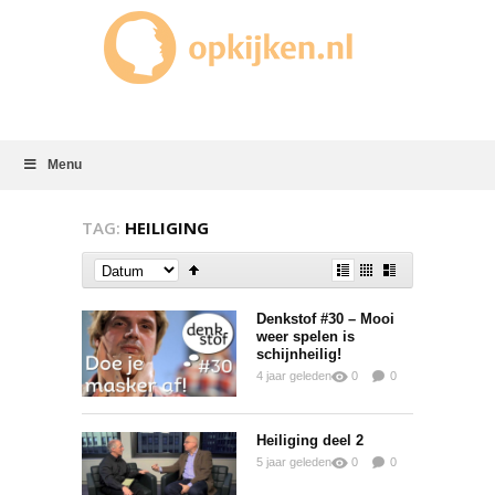
Menu
TAG:
HEILIGING
Denkstof #30 – Mooi
weer spelen is
schijnheilig!
4 jaar geleden
0
0
0
Heiliging deel 2
5 jaar geleden
0
0
0