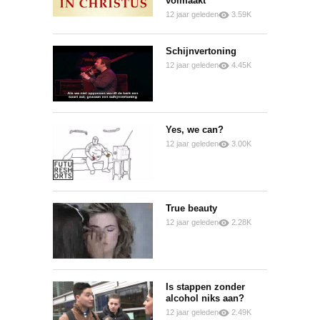
volmaakt
12 jaar geleden
3.59K
0
0
Schijnvertoning
12 jaar geleden
4.45K
0
2
Yes, we can?
12 jaar geleden
3.00K
0
1
True beauty
12 jaar geleden
2.28K
0
0
Is stappen zonder
alcohol niks aan?
12 jaar geleden
2.49K