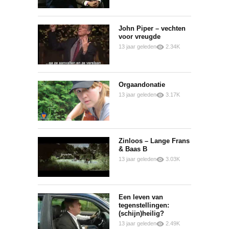
John Piper – vechten
voor vreugde
13 jaar geleden
2.34K
0
0
Orgaandonatie
13 jaar geleden
3.17K
0
0
Zinloos – Lange Frans
& Baas B
13 jaar geleden
3.03K
0
0
Een leven van
tegenstellingen:
(schijn)heilig?
13 jaar geleden
2.49K