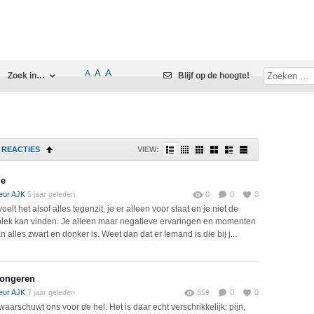
A
A
A
Zoek in…
Blijf op de hoogte!
REACTIES
VIEW:
ue
eur AJK
5 jaar geleden
0
0
0
elt het alsof alles tegenzit, je er alleen voor staat en je niet de
 plek kan vinden. Je alleen maar negatieve ervaringen en momenten
n alles zwart en donker is. Weet dan dat er Iemand is die bij j...
 jongeren
eur AJK
7 jaar geleden
659
0
0
waarschuwt ons voor de hel. Het is daar echt verschrikkelijk: pijn,