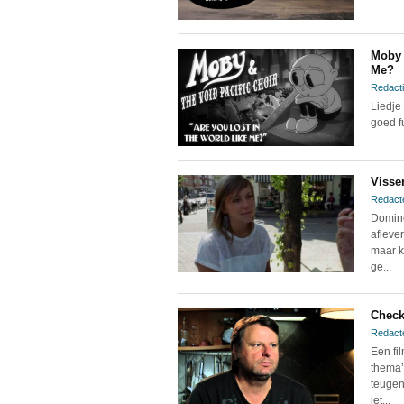
Moby 
Me?
Redacti
Liedje
goed f
Visse
Redact
Domine
afleve
maar k
ge...
Check
Redact
Een fi
thema’
teugen
iet...