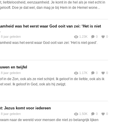
t, liefdeloosheid, eenzaamheid. Je komt in de hel als je niet echt in
gelooft. Doe je dat wel, dan mag je bij Hem in de Hemel wone...
amheid was het eerst waar God ooit van zei: ‘Het is niet
.
8 jaar geleden
1.23K
0
0
mheid was het eerst waar God ooit van zei: 'Het is niet goed'.
ouwen en twijfel
8 jaar geleden
1.17K
0
0
of in de Zon, ook als ze niet schijnt. Ik geloof in de liefde, ook als ik
et voel. Ik geloof in God, ook als hij zwijgt.
t: Jezus komt voor iedereen
8 jaar geleden
1.50K
0
0
kwam naar de wereld voor mensen die niet zo belangrijk lijken