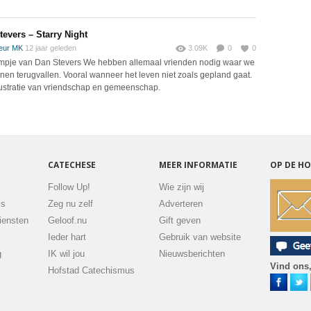
tevers – Starry Night
eur MK
12 jaar geleden
3.09K
0
0
lmpje van Dan Stevers We hebben allemaal vrienden nodig waar we
nen terugvallen. Vooral wanneer het leven niet zoals gepland gaat.
lustratie van vriendschap en gemeenschap.
CATECHESE
MEER INFORMATIE
OP DE HO
Follow Up!
Wie zijn wij
js
Zeg nu zelf
Adverteren
iensten
Geloof.nu
Gift geven
Ieder hart
Gebruik van website
g
IK wil jou
Nieuwsberichten
Vind ons,
Hofstad Catechismus