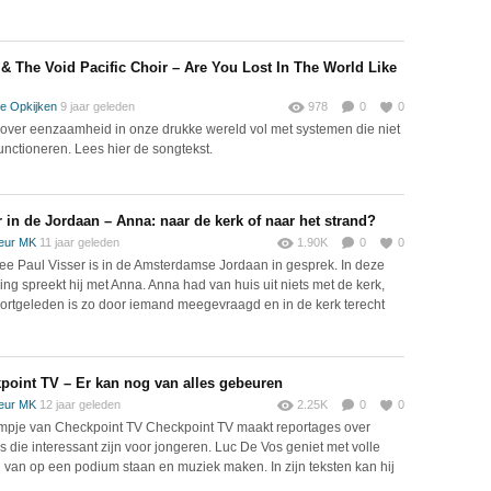
& The Void Pacific Choir – Are You Lost In The World Like
e Opkijken
9 jaar geleden
978
0
0
 over eenzaamheid in onze drukke wereld vol met systemen die niet
unctioneren. Lees hier de songtekst.
r in de Jordaan – Anna: naar de kerk of naar het strand?
eur MK
11 jaar geleden
1.90K
0
0
e Paul Visser is in de Amsterdamse Jordaan in gesprek. In deze
ring spreekt hij met Anna. Anna had van huis uit niets met de kerk,
ortgeleden is zo door iemand meegevraagd en in de kerk terecht
point TV – Er kan nog van alles gebeuren
eur MK
12 jaar geleden
2.25K
0
0
lmpje van Checkpoint TV Checkpoint TV maakt reportages over
s die interessant zijn voor jongeren. Luc De Vos geniet met volle
 van op een podium staan en muziek maken. In zijn teksten kan hij