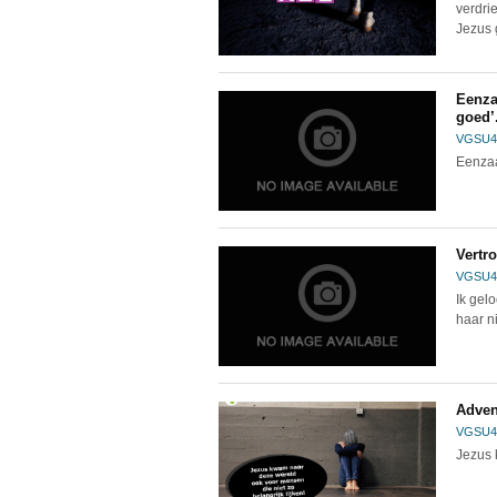
verdrie
Jezus 
Eenza
goed’
VGSU4
Eenzaa
Vertr
VGSU4
Ik gelo
haar ni
Adven
VGSU4
Jezus 