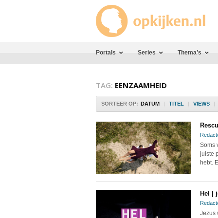
Portals
Series
Thema’s
TAG:
EENZAAMHEID
SORTEER OP:
DATUM
|
TITEL
|
VIEWS
|
Resc
Redact
Soms vo
juiste
hebt. E
Hel |
Redact
Jezus 