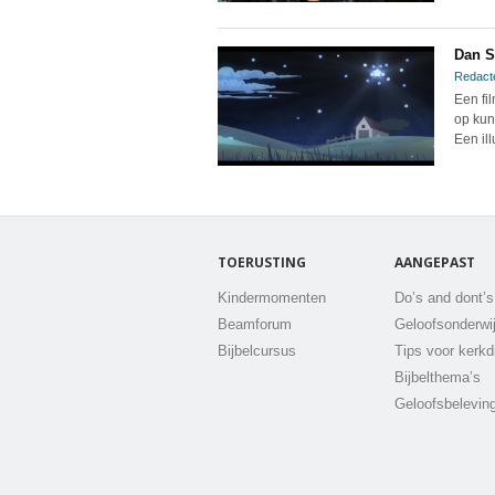
Dan S
Redact
Een fi
op kun
Een il
TOERUSTING
AANGEPAST
Kindermomenten
Do’s and dont’s
Beamforum
Geloofsonderwi
Bijbelcursus
Tips voor kerkd
Bijbelthema’s
Geloofsbelevin