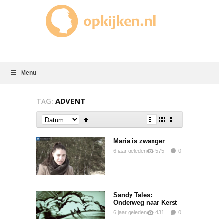
Menu
TAG:
ADVENT
Maria is zwanger
6 jaar geleden
575
0
0
Sandy Tales:
Onderweg naar Kerst
6 jaar geleden
431
0
0