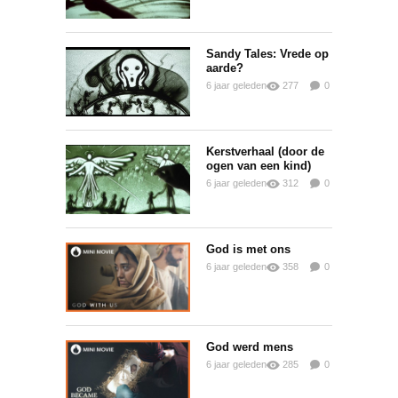
Sandy Tales: Vrede op
aarde?
6 jaar geleden
277
0
0
Kerstverhaal (door de
ogen van een kind)
6 jaar geleden
312
0
0
God is met ons
6 jaar geleden
358
0
0
God werd mens
6 jaar geleden
285
0
0