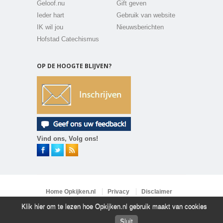
Geloof.nu
Gift geven
Ieder hart
Gebruik van website
IK wil jou
Nieuwsberichten
Hofstad Catechismus
OP DE HOOGTE BLIJVEN?
Vind ons, Volg ons!
Home Opkijken.nl
Privacy
Disclaimer
Vacatures
Contact
Klik hier om te lezen hoe Opkijken.nl gebruik maakt van cookies
Copyright 2026 ©
Opkijken.nl
All rights reserved.
Powered by
LPB media
Sluit