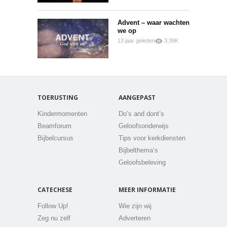
Advent – waar wachten
we op
13 jaar geleden
3.39K
0
0
TOERUSTING
AANGEPAST
Kindermomenten
Do’s and dont’s
Beamforum
Geloofsonderwijs
Bijbelcursus
Tips voor kerkdiensten
Bijbelthema’s
Geloofsbeleving
CATECHESE
MEER INFORMATIE
Follow Up!
Wie zijn wij
Zeg nu zelf
Adverteren