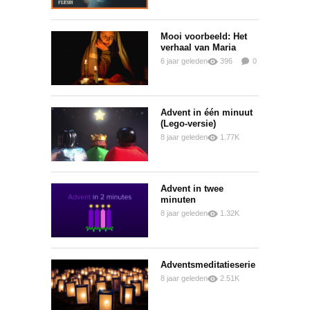
Mooi voorbeeld: Het
verhaal van Maria
6 jaar geleden
396
0
0
Advent in één minuut
(Lego-versie)
8 jaar geleden
1.77K
0
0
Advent in twee
minuten
8 jaar geleden
1.32K
0
0
Adventsmeditatieserie
8 jaar geleden
2.51K
0
0