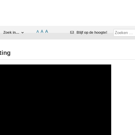
A
A
A
Zoek in…
Blijf op de hoogte!
ting