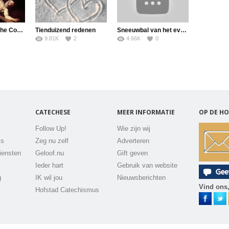
Dan Stevers – The Cost of Discipleship
Tienduizend redenen
Sneeuwbal van het evangelie
9.81K
2
4.66K
0
CATECHESE
MEER INFORMATIE
OP DE HO
Follow Up!
Wie zijn wij
js
Zeg nu zelf
Adverteren
iensten
Geloof.nu
Gift geven
Ieder hart
Gebruik van website
g
IK wil jou
Nieuwsberichten
Vind ons,
Hofstad Catechismus