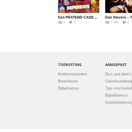
Een PRATEND CADEAU?! | SuperKids Online
0
0
2.46K
0
TOERUSTING
AANGEPAST
Kindermomenten
Do’s and dont’s
Beamforum
Geloofsonderwi
Bijbelcursus
Tips voor kerkd
Bijbelthema’s
Geloofsbelevin