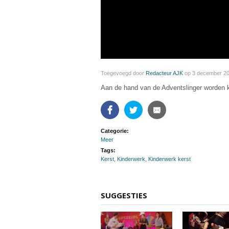
Toegevoegd door
Redacteur AJK
op 3 december 2
Aan de hand van de Adventslinger worden 
Facebook
Twitter
Email
Categorie:
Meer
Tags:
Kerst
,
Kinderwerk
,
Kinderwerk kerst
SUGGESTIES