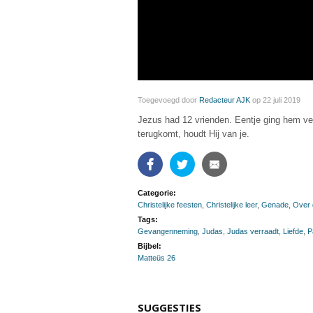
Toegevoegd door
Redacteur AJK
op 22 juli 2019
Jezus had 12 vrienden. Eentje ging hem ver
terugkomt, houdt Hij van je.
Facebook
Twitter
Email
Categorie:
Christelijke feesten
,
Christelijke leer
,
Genade
,
Over 
Tags:
Gevangenneming
,
Judas
,
Judas verraadt
,
Liefde
,
P
Bijbel:
Matteüs 26
SUGGESTIES