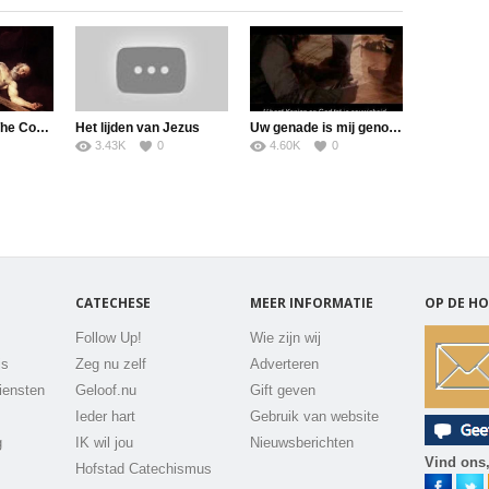
Dan Stevers – The Cost of Discipleship
Het lijden van Jezus
Uw genade is mij genoeg
3.43K
0
4.60K
0
CATECHESE
MEER INFORMATIE
OP DE HO
Follow Up!
Wie zijn wij
js
Zeg nu zelf
Adverteren
iensten
Geloof.nu
Gift geven
Ieder hart
Gebruik van website
g
IK wil jou
Nieuwsberichten
Vind ons,
Hofstad Catechismus