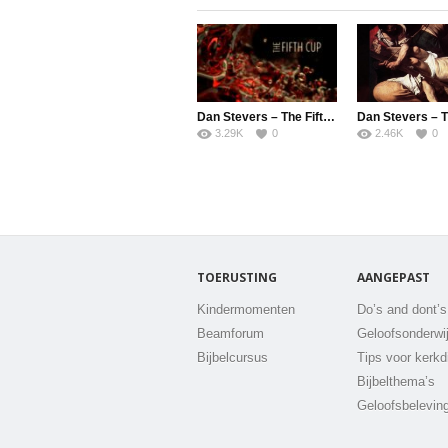
Dan Stevers – The Fifth Cup
3.29K
0
2.46K
0
TOERUSTING
AANGEPAST
Kindermomenten
Do’s and dont’s
Beamforum
Geloofsonderwi
Bijbelcursus
Tips voor kerkd
Bijbelthema’s
Geloofsbelevin