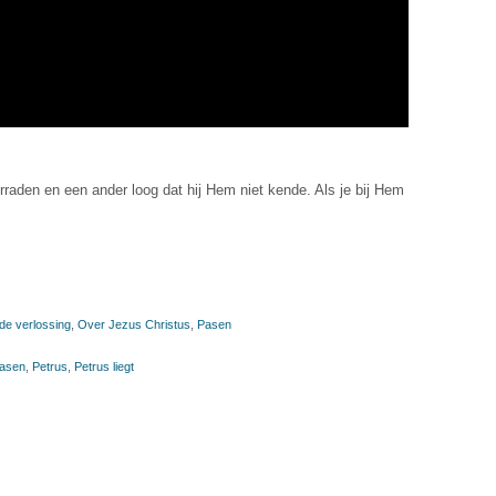
raden en een ander loog dat hij Hem niet kende. Als je bij Hem
de verlossing
,
Over Jezus Christus
,
Pasen
asen
,
Petrus
,
Petrus liegt