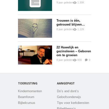
9 jaar geleden
1.30K
0
0
Trouwen is één,
getrouwd blijven…
8 jaar geleden
1.12K
0
0
22 Huwelijk en
gezinsleven – Geboren
om te groeien
8 jaar geleden
830
0
0
TOERUSTING
AANGEPAST
Kindermomenten
Do’s and dont’s
Beamforum
Geloofsonderwijs
Bijbelcursus
Tips voor kerkdiensten
Bijbelthema’s