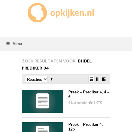
Menu
ZOEK RESULTATEN VOOR:
BIJBEL
PREDIKER 04
Preek – Prediker 4, 4 –
6
9 jaar geleden
1.07K
0
0
Preek – Prediker 4,
12b