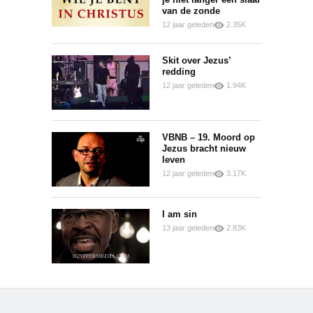
van de zonde
12 jaar geleden
2.35K
0
0
Skit over Jezus’
redding
12 jaar geleden
1.94K
0
0
VBNB – 19. Moord op
Jezus bracht nieuw
leven
12 jaar geleden
3.17K
0
0
I am sin
13 jaar geleden
2.83K
0
0