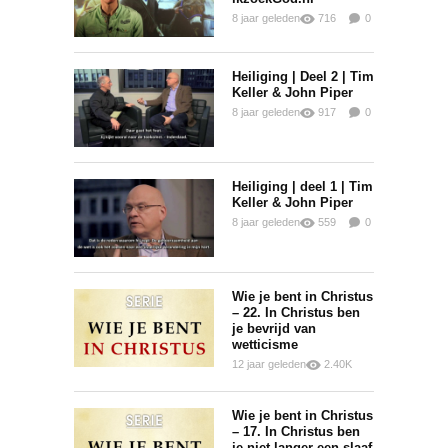
8 jaar geleden
716
0
0
Heiliging | Deel 2 | Tim
Keller & John Piper
8 jaar geleden
917
0
0
Heiliging | deel 1 | Tim
Keller & John Piper
8 jaar geleden
559
0
0
Wie je bent in Christus
– 22. In Christus ben
je bevrijd van
wetticisme
12 jaar geleden
2.40K
0
0
Wie je bent in Christus
– 17. In Christus ben
je niet langer een slaaf