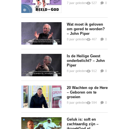
7 jaar geleden
527
0
0
Wat moet ik geloven
om gered te worden?
– John Piper
8 jaar geleden
467
0
0
Is de Heilige Geest
onderbelicht? – John
Piper
8 jaar geleden
912
0
0
20 Wachten op de Here
– Geboren om te
groeien
8 jaar geleden
594
0
0
Geluk is: soft en
zachtaardig zijn –
ikzoekGod.nl