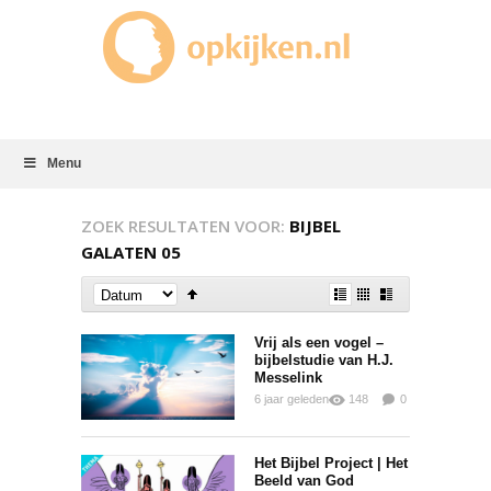
Menu
ZOEK RESULTATEN VOOR:
BIJBEL
GALATEN 05
Vrij als een vogel –
bijbelstudie van H.J.
Messelink
6 jaar geleden
148
0
0
Het Bijbel Project | Het
Beeld van God