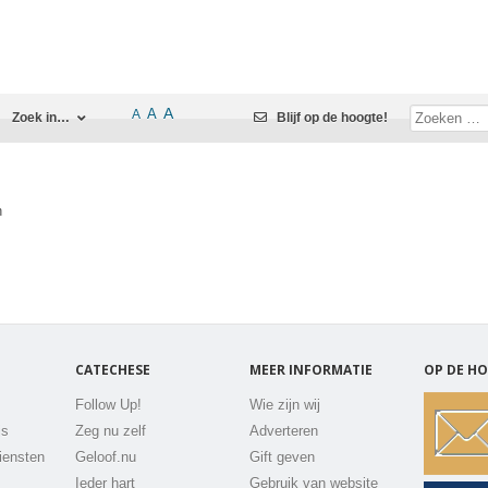
A
A
A
Zoek in…
Blijf op de hoogte!
n
CATECHESE
MEER INFORMATIE
OP DE HO
Follow Up!
Wie zijn wij
js
Zeg nu zelf
Adverteren
iensten
Geloof.nu
Gift geven
Ieder hart
Gebruik van website