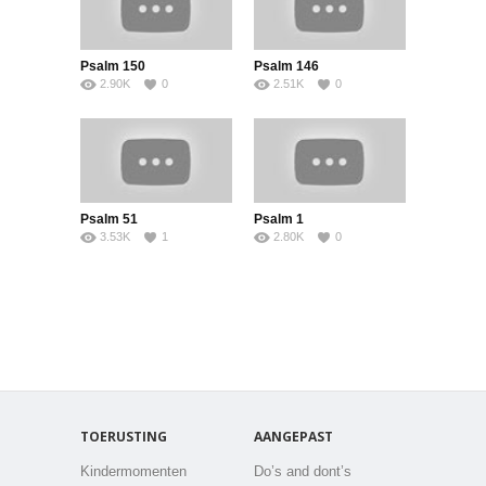
Psalm 150
Psalm 146
2.90K
0
2.51K
0
Psalm 51
Psalm 1
3.53K
1
2.80K
0
TOERUSTING
AANGEPAST
Kindermomenten
Do’s and dont’s