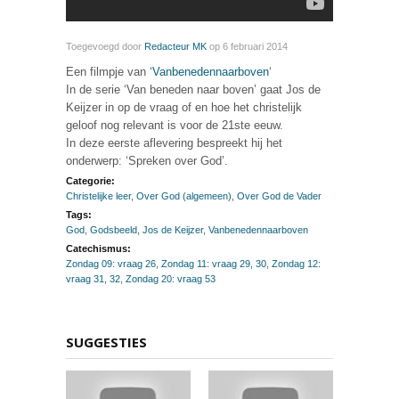
Toegevoegd door
Redacteur MK
op 6 februari 2014
Een filmpje van ‘
Vanbenedennaarboven
‘
In de serie ‘Van beneden naar boven’ gaat Jos de
Keijzer in op de vraag of en hoe het christelijk
geloof nog relevant is voor de 21ste eeuw.
In deze eerste aflevering bespreekt hij het
onderwerp: ‘Spreken over God’.
Categorie:
Christelijke leer
,
Over God (algemeen)
,
Over God de Vader
Tags:
God
,
Godsbeeld
,
Jos de Keijzer
,
Vanbenedennaarboven
Catechismus:
Zondag 09: vraag 26
,
Zondag 11: vraag 29, 30
,
Zondag 12:
vraag 31, 32
,
Zondag 20: vraag 53
SUGGESTIES