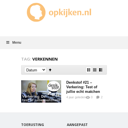
Menu
TAG:
VERKENNEN
Denkstof #21 –
Verkering: Test of
jullie echt matchen
4 jaar geleden
0
2
0
TOERUSTING
AANGEPAST