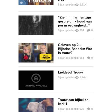
8 jaar geleden
1.81K
0
0
“Zie: mijn armen zijn
gespreid. Ik houd van
jou in eeuwigheid..’’
8 jaar geleden
994
0
0
Geloven op 2 –
Bijbelse Babbels: Wat
is trouw?
8 jaar geleden
683
0
0
Liefdevol Trouw
8 jaar geleden
1.24K
0
0
Trouw aan bijbel en
kerk 1
8 jaar geleden
929
0