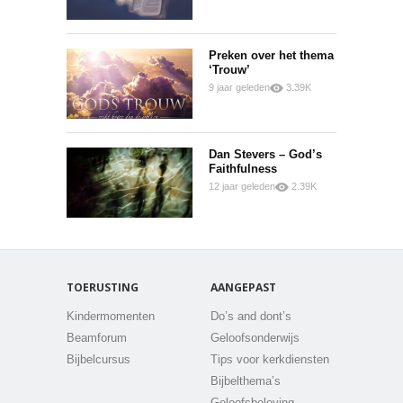
0
Preken over het thema
‘Trouw’
9 jaar geleden
3.39K
0
0
Dan Stevers – God’s
Faithfulness
12 jaar geleden
2.39K
0
0
TOERUSTING
AANGEPAST
Kindermomenten
Do’s and dont’s
Beamforum
Geloofsonderwijs
Bijbelcursus
Tips voor kerkdiensten
Bijbelthema’s
Geloofsbeleving