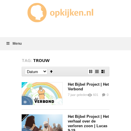
Menu
TAG:
TROUW
Het Bijbel Project | Het
Verbond
7 jaar geleden
601
0
0
Het Bijbel Project | Het
verhaal over de
verloren zoon | Lucas
9-19