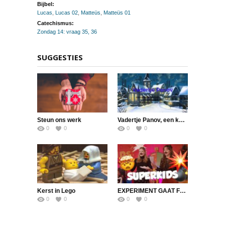
Bijbel:
Lucas
,
Lucas 02
,
Matteüs
,
Matteüs 01
Catechismus:
Zondag 14: vraag 35, 36
SUGGESTIES
Steun ons werk
Vadertje Panov, een kerstverhaal van L. Tolstoi
0
0
0
0
Kerst in Lego
EXPERIMENT GAAT FOUT | SuperKids Online
0
0
0
0