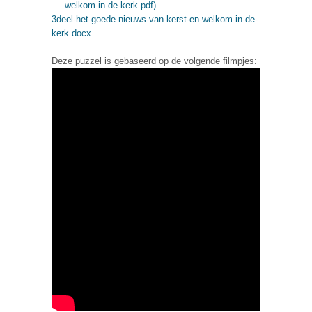
welkom-in-de-kerk.pdf)
3deel-het-goede-nieuws-van-kerst-en-welkom-in-de-
kerk.docx
Deze puzzel is gebaseerd op de volgende filmpjes: