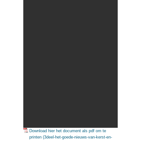
Download hier het document als pdf om te
printen (3deel-het-goede-nieuws-van-kerst-en-