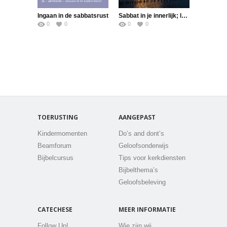
Ingaan in de sabbatsrust
Sabbat in je innerlijk; leven vanuit Gods rust
0
0
0
0
TOERUSTING
AANGEPAST
Kindermomenten
Do’s and dont’s
Beamforum
Geloofsonderwijs
Bijbelcursus
Tips voor kerkdiensten
Bijbelthema’s
Geloofsbeleving
CATECHESE
MEER INFORMATIE
Follow Up!
Wie zijn wij