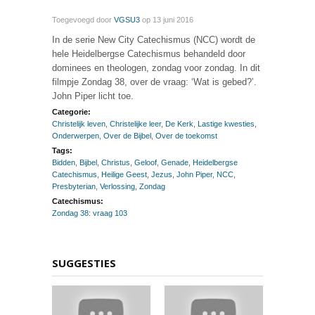
Toegevoegd door
VGSU3
op 13 juni 2016
In de serie New City Catechismus (NCC) wordt de
hele Heidelbergse Catechismus behandeld door
dominees en theologen, zondag voor zondag. In dit
filmpje Zondag 38, over de vraag: ‘Wat is gebed?’.
John Piper licht toe.
Categorie:
Christelijk leven
,
Christelijke leer
,
De Kerk
,
Lastige kwesties
,
Onderwerpen
,
Over de Bijbel
,
Over de toekomst
Tags:
Bidden
,
Bijbel
,
Christus
,
Geloof
,
Genade
,
Heidelbergse
Catechismus
,
Heilige Geest
,
Jezus
,
John Piper
,
NCC
,
Presbyterian
,
Verlossing
,
Zondag
Catechismus:
Zondag 38: vraag 103
SUGGESTIES