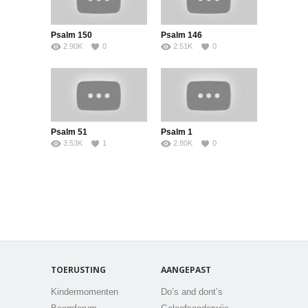
Psalm 150
Psalm 146
2.90K
0
2.51K
0
Psalm 51
Psalm 1
3.53K
1
2.80K
0
TOERUSTING
AANGEPAST
Kindermomenten
Do’s and dont’s