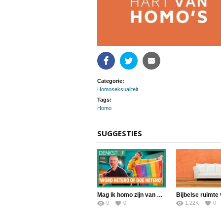
Facebook
Twitter
Email
Categorie:
Homoseksualiteit
Tags:
Homo
SUGGESTIES
Mag ik homo zijn van God? – Denkstof #17
0
0
1.22K
0