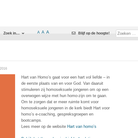
A
A
A
Zoek in…
Blijf op de hoogte!
 2016
Hart van Homo’s gaat voor een hart vol liefde – in
de eerste plaats van en voor God. Van daaruit
stimuleren zij homoseksuele jongeren om op een
overwogen wijze met hun homo-zijn om te gaan.
Om te zorgen dat er meer ruimte komt voor
homoseksuele jongeren in de kerk biedt Hart voor
homo’s e-coaching, gespreksgroepen en
bootcamps.
Lees meer op de website
Hart van homo’s