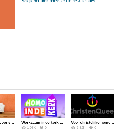
Bekijk het themadossier Liefde & relaties
Bijbelse ruimte voor samenwonende homostellen?
Werkzaam in de kerk en betrokken bij homo’s?
Voor christelijke homo’s en lesbiennes
1.08K
0
1.32K
0