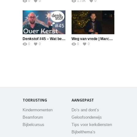
0
0
1.73K
0
Denkstof #45 – Wat betekent Kerst?
Weg van vrede | Marcel Vroegop
0
0
0
0
TOERUSTING
AANGEPAST
Kindermomenten
Do’s and dont’s
Beamforum
Geloofsonderwijs
Bijbelcursus
Tips voor kerkdiensten
Bijbelthema’s