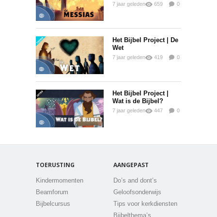
7 jaar geleden
659
0
0
Het Bijbel Project | De
Wet
7 jaar geleden
419
0
0
Het Bijbel Project |
Wat is de Bijbel?
7 jaar geleden
447
0
0
TOERUSTING
AANGEPAST
Kindermomenten
Do’s and dont’s
Beamforum
Geloofsonderwijs
Bijbelcursus
Tips voor kerkdiensten
Bijbelthema’s