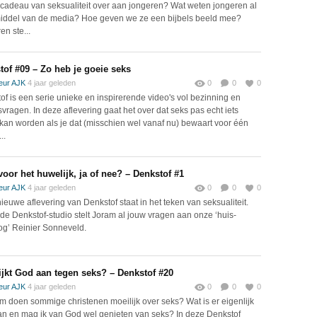
cadeau van seksualiteit over aan jongeren? Wat weten jongeren al
iddel van de media? Hoe geven we ze een bijbels beeld mee?
en ste...
tof #09 – Zo heb je goeie seks
eur AJK
4 jaar geleden
0
0
0
of is een serie unieke en inspirerende video's vol bezinning en
svragen. In deze aflevering gaat het over dat seks pas echt iets
kan worden als je dat (misschien wel vanaf nu) bewaart voor één
..
voor het huwelijk, ja of nee? – Denkstof #1
eur AJK
4 jaar geleden
0
0
0
ieuwe aflevering van Denkstof staat in het teken van seksualiteit.
 de Denkstof-studio stelt Joram al jouw vragen aan onze ‘huis-
og’ Reinier Sonneveld.
ijkt God aan tegen seks? – Denkstof #20
eur AJK
4 jaar geleden
0
0
0
 doen sommige christenen moeilijk over seks? Wat is er eigenlijk
an en mag ik van God wel genieten van seks? In deze Denkstof