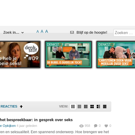
A
A
A
Zoek in…
Blijf op de hoogte!
REACTIES
VIEW:
het bespreekbaar: in gesprek over seks
e Opkijken
4 jaar geleden
958
0
0
en en seksualiteit. Een spannend onderwerp. Hoe brengen we het