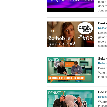
mooie 
door m
Jonger
Denks
Redact
Denkst
geloof
moois 
specia.
Seks 
Redact
Deze n
Vanuit
theolo
Hoe k
Redact
Waarom
leuk a