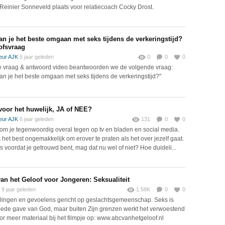
Reinier Sonneveld plaats voor relatiecoach Cocky Drost.
an je het beste omgaan met seks tijdens de verkeringstijd?
ofsvraag
eur AJK
5 jaar geleden
0
0
0
e vraag & antwoord video beantwoorden we de volgende vraag:
an je het beste omgaan met seks tijdens de verkeringstijd?"
voor het huwelijk, JA of NEE?
eur AJK
6 jaar geleden
131
0
0
om je tegenwoordig overal tegen op tv en bladen en social media.
s het best ongemakkelijk om erover te praten als het over jezelf gaat.
s voordat je getrouwd bent, mag dat nu wel of niet? Hoe duideli...
an het Geloof voor Jongeren: Seksualiteit
9 jaar geleden
1.58K
0
0
ingen en gevoelens gericht op geslachtsgemeenschap. Seks is
ede gave van God, maar buiten Zijn grenzen werkt het verwoestend
oor meer materiaal bij het filmpje op: www.abcvanhetgeloof.nl