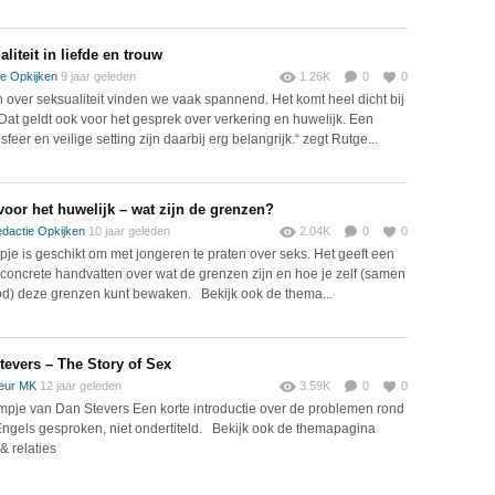
liteit in liefde en trouw
e Opkijken
9 jaar geleden
1.26K
0
0
n over seksualiteit vinden we vaak spannend. Het komt heel dicht bij
. Dat geldt ook voor het gesprek over verkering en huwelijk. Een
feer en veilige setting zijn daarbij erg belangrijk.“ zegt Rutge...
voor het huwelijk – wat zijn de grenzen?
dactie Opkijken
10 jaar geleden
2.04K
0
0
lmpje is geschikt om met jongeren te praten over seks. Het geeft een
 concrete handvatten over wat de grenzen zijn en hoe je zelf (samen
d) deze grenzen kunt bewaken. Bekijk ook de thema...
tevers – The Story of Sex
eur MK
12 jaar geleden
3.59K
0
0
lmpje van Dan Stevers Een korte introductie over de problemen rond
Engels gesproken, niet ondertiteld. Bekijk ook de themapagina
 & relaties