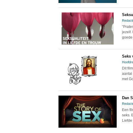
Seksua
Redacti
“Prate
jezelf
goede s
Seks 
Hoofdre
Dit fi
aantal
met Go
Dan S
Redact
Een fi
seks. 
Liefde