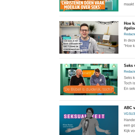
maakt 
Hoe k
#gelo
Redact
In dez
"Hoe k
Seks 
Redact
Seks k
Toch i
En sek
ABC v
VGSU3
Handel
een go
Kijk v