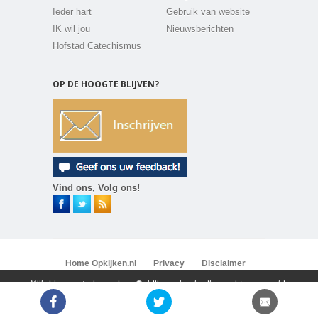
Ieder hart
Gebruik van website
IK wil jou
Nieuwsberichten
Hofstad Catechismus
OP DE HOOGTE BLIJVEN?
Vind ons, Volg ons!
Home Opkijken.nl
Privacy
Disclaimer
Vacatures
Contact
Klik hier om te lezen hoe Opkijken.nl gebruik maakt van cookies
Copyright 2026 ©
Opkijken.nl
All rights reserved.
Powered by
LPB media
Sluit