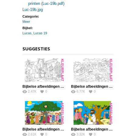
printen (Luc-19b.pdf)
Luc-19b.jpg
Categorie:
Meer
Bijbel:
Lucas
,
Lucas 19
SUGGESTIES
Bijbelse afbeeldingen en kleurplaten – Lucas 2 – Jozef, Maria, geen plaats, stal, Messias, Bethlehem
Bijbelse afbeeldingen en kleurplaten – Marcus 16, Lucas 24, Handelingen 1 – Jezus’ hemelvaart, belofte komst Heilige Geest
2.47K
0
6.77K
0
Bijbelse afbeeldingen en kleurplaten – Lucas 19 – Boom, Jezus bezoekt tollenaar Zacheüs, mensen boos
Bijbelse afbeeldingen en kleurplaten – Mattheüs 19, Marcus 10, Lucas 18 – Jezus: ‘Laat de kinderen tot Mij komen.’
2.61K
0
3.32K
0