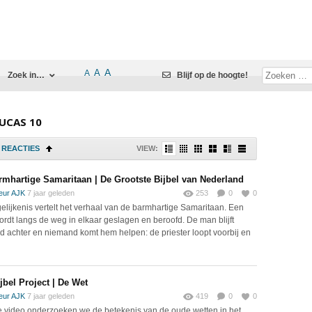
A
A
A
Zoek in…
Blijf op de hoogte!
LUCAS 10
REACTIES
VIEW:
rmhartige Samaritaan | De Grootste Bijbel van Nederland
eur AJK
7 jaar geleden
253
0
0
elijkenis vertelt het verhaal van de barmhartige Samaritaan. Een
rdt langs de weg in elkaar geslagen en beroofd. De man blijft
 achter en niemand komt hem helpen: de priester loopt voorbij en
jbel Project | De Wet
eur AJK
7 jaar geleden
419
0
0
e video onderzoeken we de betekenis van de oude wetten in het