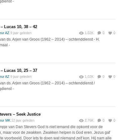
dienst -
 – Lucas 10, 38 – 42
eur AZ
9 jaar geleden
1.02K
0
0
van ds. Arjen van Groos (1962 – 2014) – ochtenddienst - H.
maal -
 – Lucas 10, 25 – 37
eur AZ
9 jaar geleden
1.02K
0
0
van ds. Arjen van Groos (1962 – 2014) – ochtenddienst /
dienst -
tevers – Seek Justice
eur MK
12 jaar geleden
2.76K
0
0
lmpje van Dan Stevers God is niet iemand die opkomt voor de
n, maar voor de zwakken. Zwakken helpen is God eren. Jezus gaf
ote voorbeeld. Door iets te doen wat niemand zelf kon. Hij nam alle