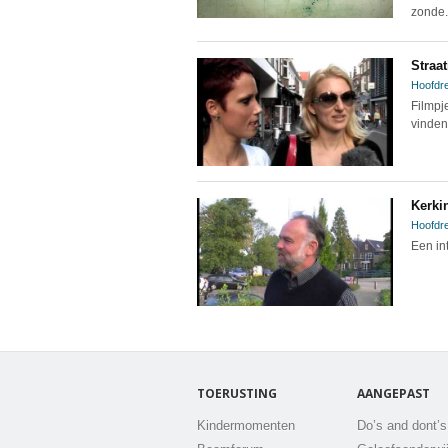
zonde.
Straat
Hoofdre
Filmpj
vinden 
Kerki
Hoofdre
Een in
TOERUSTING
AANGEPAST
Kindermomenten
Do’s and dont’s