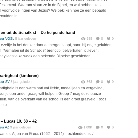
estament. Waarom staan ze in de Bijbel, en wat hebben ze te
 voor volgelingen van Jezus? We bekijken hoe ze een bepaald
rvulden in...
len uit de Schatkist – De helpende hand
eur VGSL
8 jaar geleden
938
0
0
t ezeltje in het donker door de bergen loopt, hoort hij enge geluiden.
 'Verhalen uit de Schatkist' brengt bijbelverhalen tot leven.
ley leest elke week een bekende Bijbelse geschiedeni...
artigheid (kinderen)
eur SV
8 jaar geleden
863
0
0
rtigheid is een warm hart vol liefde, medelijden en vergeving,
or je een ander graag wilt helpen. Groep 7 mag deze pauze
llen. Aan de overkant van de school is een groot grasveld. Roos
oetb...
 – Lucas 10, 38 – 42
eur AZ
9 jaar geleden
1.00K
0
0
van ds. Arjen van Groos (1962 – 2014) – ochtenddienst /