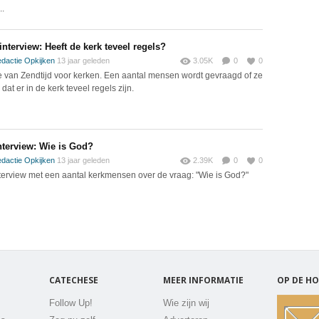
..
interview: Heeft de kerk teveel regels?
dactie Opkijken
13 jaar geleden
3.05K
0
0
e van Zendtijd voor kerken. Een aantal mensen wordt gevraagd of ze
dat er in de kerk teveel regels zijn.
nterview: Wie is God?
dactie Opkijken
13 jaar geleden
2.39K
0
0
terview met een aantal kerkmensen over de vraag: "Wie is God?"
CATECHESE
MEER INFORMATIE
OP DE HO
Follow Up!
Wie zijn wij