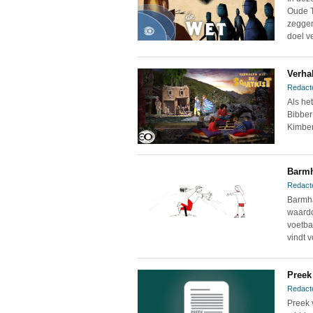
Oude T
zeggen
doel ve
Verha
Redact
Als he
Bibber!
Kimber
Barmh
Redact
Barmha
waardo
voetba
vindt v
Preek
Redact
Preek 