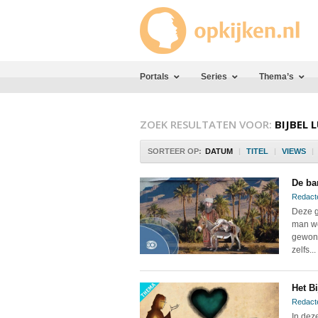
Portals
Series
Thema’s
ZOEK RESULTATEN VOOR:
BIJBEL 
SORTEER OP:
DATUM
|
TITEL
|
VIEWS
|
De ba
Redact
Deze g
man wo
gewond
zelfs...
Het Bi
Redact
In dez