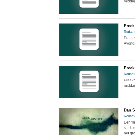
middag
Preek
Redact
Preek 
Avond
Preek
Redact
Preek 
middag
Dan S
Redact
Een fi
sterke
het gr