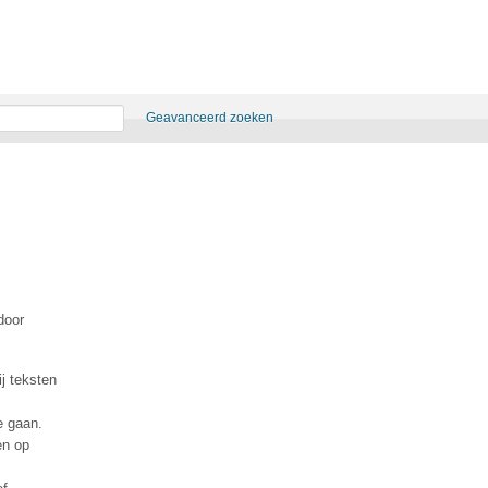
Geavanceerd zoeken
door
ij teksten
e gaan.
en op