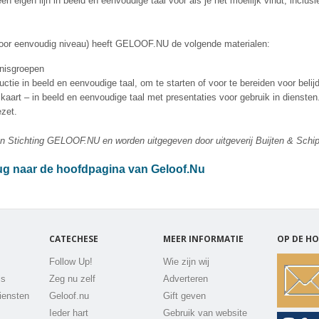
eigen lijn in beeld en eenvoudige taal voor als je het moeilijk vindt, inclusi
 voor eenvoudig niveau) heeft GELOOF.NU de volgende materialen:
enisgroepen
ductie in beeld en eenvoudige taal, om te starten of voor te bereiden voor belij
aart – in beeld en eenvoudige taal met presentaties voor gebruik in diensten
zet.
 Stichting GELOOF.NU en worden uitgegeven door uitgeverij Buijten & Schip
ug naar de hoofdpagina van Geloof.Nu
CATECHESE
MEER INFORMATIE
OP DE HO
Follow Up!
Wie zijn wij
js
Zeg nu zelf
Adverteren
iensten
Geloof.nu
Gift geven
Ieder hart
Gebruik van website