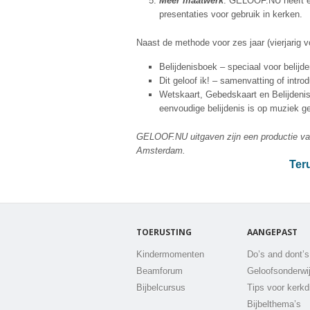
Meer maatwerk
: GELOOF.NU heeft een 
presentaties voor gebruik in kerken.
Naast de methode voor zes jaar (vierjarig
Belijdenisboek – speciaal voor belijd
Dit geloof ik! – samenvatting of intro
Wetskaart, Gebedskaart en Belijdenisk
eenvoudige belijdenis is op muziek ge
GELOOF.NU uitgaven zijn een productie van
Amsterdam.
Ter
TOERUSTING
AANGEPAST
Kindermomenten
Do’s and dont’s
Beamforum
Geloofsonderwi
Bijbelcursus
Tips voor kerkd
Bijbelthema’s