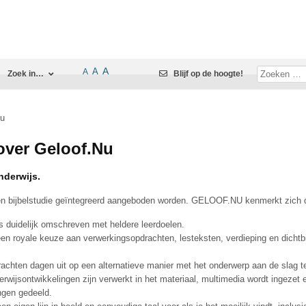
A
A
A
Zoek in…
Blijf op de hoogte!
Nu
over Geloof.Nu
derwijs.
 en bijbelstudie geïntegreerd aangeboden worden. GELOOF.NU kenmerkt zich 
 is duidelijk omschreven met heldere leerdoelen.
, een royale keuze aan verwerkingsopdrachten, lesteksten, verdieping en dichtb
rachten dagen uit op een alternatieve manier met het onderwerp aan de slag t
erwijsontwikkelingen zijn verwerkt in het materiaal, multimedia wordt ingezet 
ngen gedeeld.