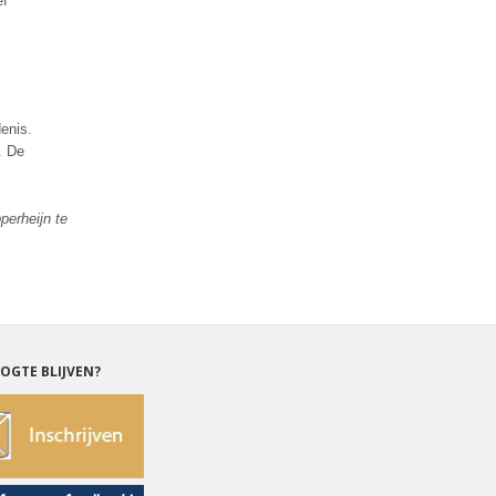
ef
denis.
. De
perheijn te
OGTE BLIJVEN?